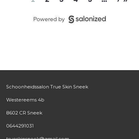
Schoonheidssalon True Skin Sneek
Westereems 4b
8602 CR Sneek
0644291031
trueskinsneek@gmail.com